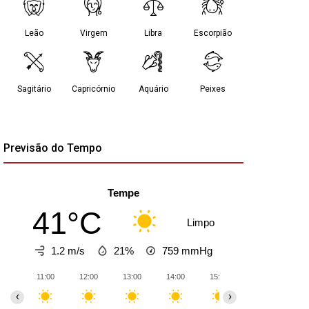
Previsão do Tempo
Tempe
41°C
Limpo
1.2 m/s
21%
759
mmHg
11:00
12:00
13:00
14:00
15:00
16:00
17:
‹
›