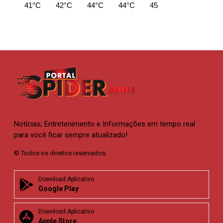
41°C
42°C
44°C
44°C
45°C
45°C
45
Notícias, Entretenimento e Informações em tempo real
para você ficar sempre atualizado!
© Todos os direitos reservados.
Download Aplicativo
Google Play
Download Aplicativo
Apple Store