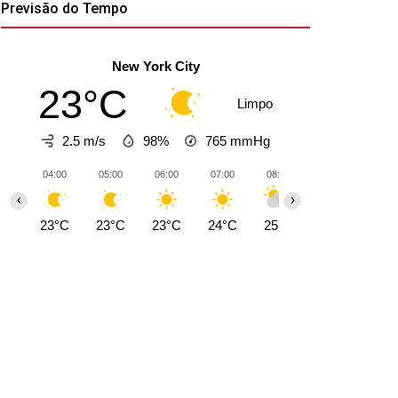
Previsão do Tempo
New York City
23°C
Limpo
2.5 m/s
98%
765
mmHg
04:00
05:00
06:00
07:00
08:00
09:00
10:0
‹
›
23°C
23°C
23°C
24°C
25°C
27°C
28°