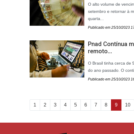
O alto volume de vencim
setembro e retornar à 
quarta...
Publicado em 25/10/2023 1
Pnad Contínua mo
remoto...
O Brasil tinha cerca de
do ano passado. O conti
Publicado em 25/10/2023 1
1
2
3
4
5
6
7
8
9
10