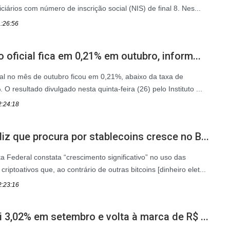
ciários com número de inscrição social (NIS) de final 8. Nes...
1:26:56
o oficial fica em 0,21% em outubro, inform...
cial no mês de outubro ficou em 0,21%, abaixo da taxa de
O resultado divulgado nesta quinta-feira (26) pelo Instituto ...
2:24:18
iz que procura por stablecoins cresce no B...
 Federal constata “crescimento significativo” no uso das
riptoativos que, ao contrário de outras bitcoins [dinheiro elet...
2:23:16
i 3,02% em setembro e volta à marca de R$ ...