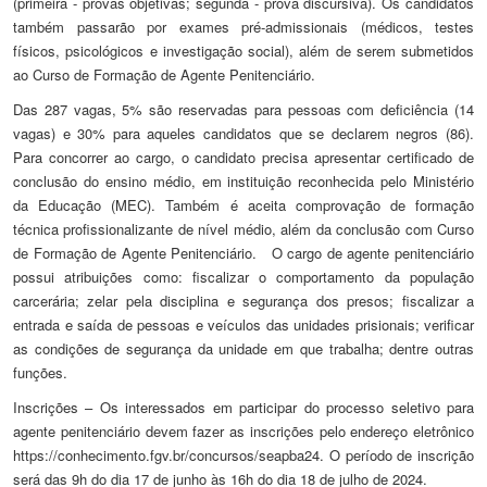
(primeira - provas objetivas; segunda - prova discursiva). Os candidatos
também passarão por exames pré-admissionais (médicos, testes
físicos, psicológicos e investigação social), além de serem submetidos
ao Curso de Formação de Agente Penitenciário.
Das 287 vagas, 5% são reservadas para pessoas com deficiência (14
vagas) e 30% para aqueles candidatos que se declarem negros (86).
Para concorrer ao cargo, o candidato precisa apresentar certificado de
conclusão do ensino médio, em instituição reconhecida pelo Ministério
da Educação (MEC). Também é aceita comprovação de formação
técnica profissionalizante de nível médio, além da conclusão com Curso
de Formação de Agente Penitenciário. O cargo de agente penitenciário
possui atribuições como: fiscalizar o comportamento da população
carcerária; zelar pela disciplina e segurança dos presos; fiscalizar a
entrada e saída de pessoas e veículos das unidades prisionais; verificar
as condições de segurança da unidade em que trabalha; dentre outras
funções.
Inscrições – Os interessados em participar do processo seletivo para
agente penitenciário devem fazer as inscrições pelo endereço eletrônico
https://conhecimento.fgv.br/concursos/seapba24. O período de inscrição
será das 9h do dia 17 de junho às 16h do dia 18 de julho de 2024.