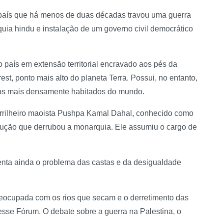
 país que há menos de duas décadas travou uma guerra
quia hindu e instalação de um governo civil democrático
 país em extensão territorial encravado aos pés da
st, ponto mais alto do planeta Terra. Possui, no entanto,
dos mais densamente habitados do mundo.
uerrilheiro maoista Pushpa Kamal Dahal, conhecido como
olução que derrubou a monarquia. Ele assumiu o cargo de
enta ainda o problema das castas e da desigualdade
preocupada com os rios que secam e o derretimento das
esse Fórum. O debate sobre a guerra na Palestina, o