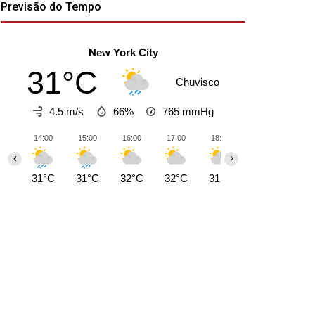
Previsão do Tempo
New York City
31°C
Chuvisco
4.5 m/s
66%
765
mmHg
14:00
15:00
16:00
17:00
18:00
19:00
20:0
‹
›
31°C
31°C
32°C
32°C
31°C
31°C
29°