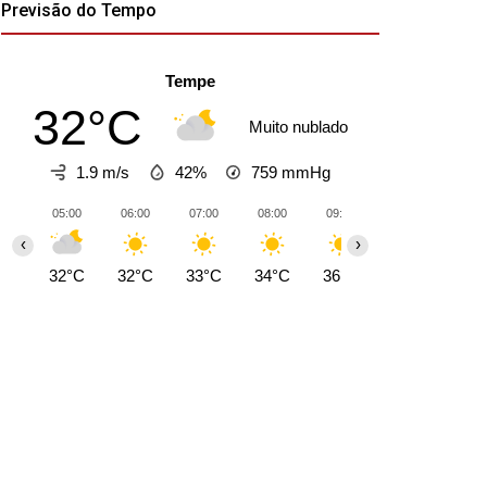
Previsão do Tempo
Tempe
32°C
Muito nublado
1.9 m/s
42%
759
mmHg
05:00
06:00
07:00
08:00
09:00
10:00
11:0
‹
›
32°C
32°C
33°C
34°C
36°C
38°C
40°