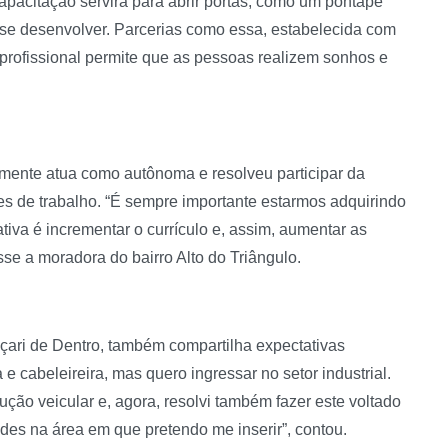
apacitação servirá para abrir portas, como um pontapé
e se desenvolver. Parcerias como essa, estabelecida com
 profissional permite que as pessoas realizem sonhos e
almente atua como autônoma e resolveu participar da
es de trabalho. “É sempre importante estarmos adquirindo
iva é incrementar o currículo e, assim, aumentar as
e a moradora do bairro Alto do Triângulo.
çari de Dentro, também compartilha expectativas
e cabeleireira, mas quero ingressar no setor industrial.
ução veicular e, agora, resolvi também fazer este voltado
ades na área em que pretendo me inserir”, contou.