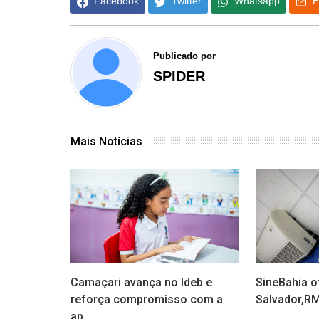
Facebook
Twitter
Whatsapp
E
Publicado por
SPIDER
Mais Notícias
Camaçari avança no Ideb e
SineBahia o
reforça compromisso com a
Salvador,RMS
ap...