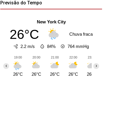
Previsão do Tempo
New York City
26°C
Chuva fraca
2.2 m/s
84%
764
mmHg
19:00
20:00
21:00
22:00
23:00
00:00
01:0
‹
›
26°C
26°C
26°C
26°C
26°C
25°C
25°