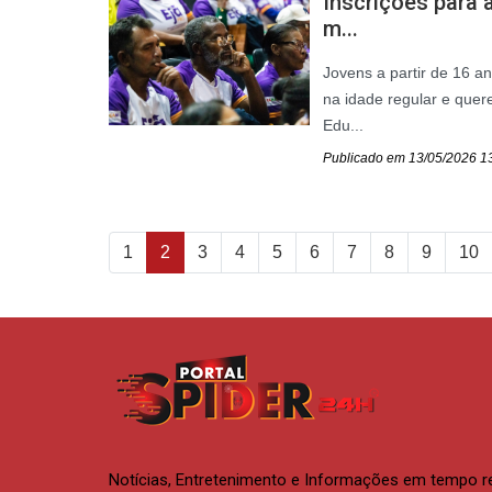
Inscrições para 
m...
Jovens a partir de 16 a
na idade regular e que
Edu...
Publicado em 13/05/2026 1
1
2
3
4
5
6
7
8
9
10
Notícias, Entretenimento e Informações em tempo r