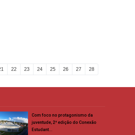
21
22
23
24
25
26
27
28
Com foco no protagonismo da
juventude, 2ª edição do Conexão
Estudant...