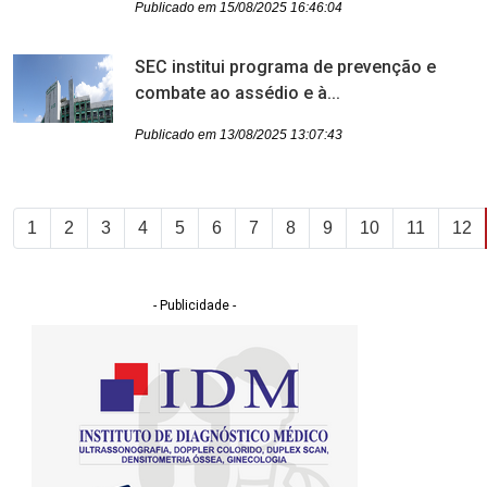
Publicado em 15/08/2025 16:46:04
SEC institui programa de prevenção e
combate ao assédio e à...
Publicado em 13/08/2025 13:07:43
1
2
3
4
5
6
7
8
9
10
11
12
- Publicidade -