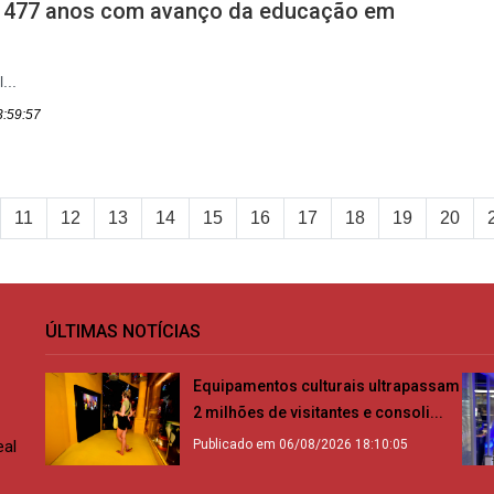
a 477 anos com avanço da educação em
...
3:59:57
11
12
13
14
15
16
17
18
19
20
ÚLTIMAS NOTÍCIAS
Equipamentos culturais ultrapassam
2 milhões de visitantes e consoli...
eal
Publicado em 06/08/2026 18:10:05