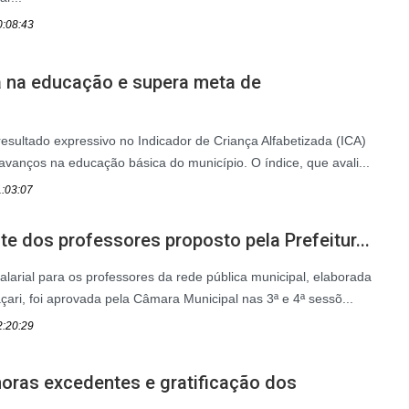
0:08:43
 na educação e supera meta de
sultado expressivo no Indicador de Criança Alfabetizada (ICA)
vanços na educação básica do município. O índice, que avali...
1:03:07
te dos professores proposto pela Prefeitur...
alarial para os professores da rede pública municipal, elaborada
çari, foi aprovada pela Câmara Municipal nas 3ª e 4ª sessõ...
2:20:29
horas excedentes e gratificação dos