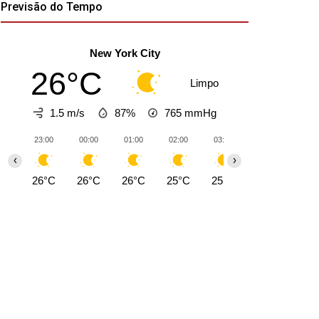
Previsão do Tempo
New York City
26°C
Limpo
1.5 m/s
87%
765
mmHg
23:00
00:00
01:00
02:00
03:00
04:00
05:0
‹
›
26°C
26°C
26°C
25°C
25°C
25°C
24°