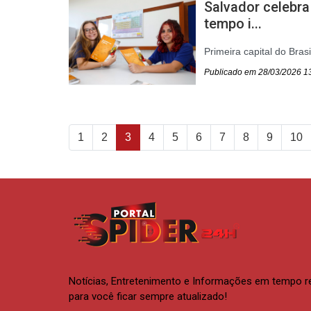
Salvador celebr
tempo i...
Primeira capital do Brasil
Publicado em 28/03/2026 1
1
2
3
4
5
6
7
8
9
10
Notícias, Entretenimento e Informações em tempo r
para você ficar sempre atualizado!