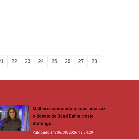
21
22
23
24
25
26
27
28
Mulheres comandam mais uma vez
o debate da Band Bahia, neste
domingo...
Publicado em 06/08/2026 18:04:29