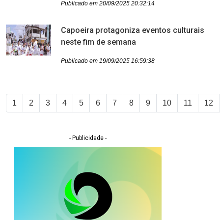
Publicado em 20/09/2025 20:32:14
Capoeira protagoniza eventos culturais
neste fim de semana
Publicado em 19/09/2025 16:59:38
1
2
3
4
5
6
7
8
9
10
11
12
- Publicidade -