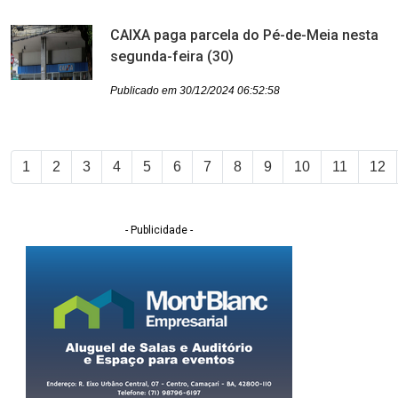
CAIXA paga parcela do Pé-de-Meia nesta
segunda-feira (30)
Publicado em 30/12/2024 06:52:58
1
2
3
4
5
6
7
8
9
10
11
12
- Publicidade -