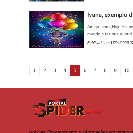
Ivana, exemplo d
Amiga Ivana,Hoje é o se
mundo e fez sua querid.
Publicado em 17/04/2026 0
1
2
3
4
5
6
7
8
9
10
Notícias, Entretenimento e Informações em tempo r