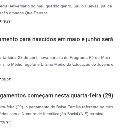
ecial!Aniversário do meu querido genro, Saulo Cuevas, pai de
s tão amados.Que Deus te ...
9:49:29
amento para nascidos em maio e junho será
rta-feira, 29 de abril, nova parcela do Programa Pé-de-Meia
Ensino Médio regular e Ensino Médio da Educação de Jovens e
7:03:07
pagamentos começam nesta quarta-feira (29)
arta-feira (29), o pagamento do Bolsa Família referente ao mês
iários com o Número de Identificação Social (NIS) termina...
7:01:18