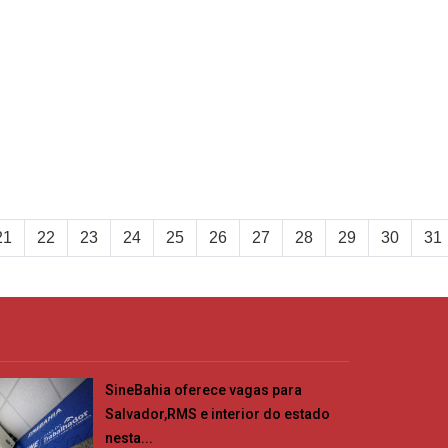
21
22
23
24
25
26
27
28
29
30
31
SineBahia oferece vagas para
Salvador,RMS e interior do estado
nesta...