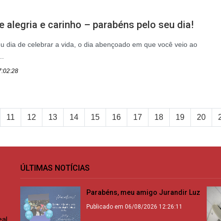
e alegria e carinho – parabéns pelo seu dia!
u dia de celebrar a vida, o dia abençoado em que você veio ao
..
7:02:28
11
12
13
14
15
16
17
18
19
20
ÚLTIMAS NOTÍCIAS
Parabéns, meu amigo Jurandir Luz
Publicado em 06/08/2026 12:26:11
eal