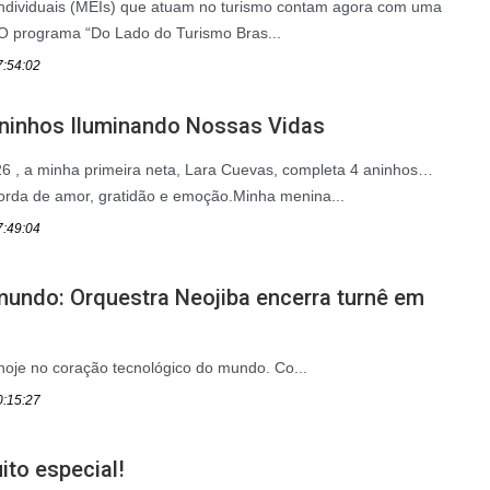
dividuais (MEIs) que atuam no turismo contam agora com uma
a. O programa “Do Lado do Turismo Bras...
7:54:02
Aninhos Iluminando Nossas Vidas
26 , a minha primeira neta, Lara Cuevas, completa 4 aninhos…
orda de amor, gratidão e emoção.Minha menina...
7:49:04
mundo: Orquestra Neojiba encerra turnê em
oje no coração tecnológico do mundo. Co...
0:15:27
ito especial!