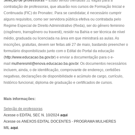
Seleção de professoras
– Estão sendo ofertadas 52 vagas para a
contratação de professoras, que atuarão nos cursos de Formação Inicial e
Continuada (FIC) do Pronatec. Para se candidatar, é necessário cumprir
alguns requisitos, como ser servidora pública efetiva ou contratada pelo
Regime Especial de Direito Administrativo (Reda), ser do gênero feminino
(cisgênero, transgênero ou travesti), residir na Bahia e ser técnica de nível
médio, graduada ou licenciada na área em que ministrará as aulas. As
inscrições, gratuitas, devem ser feitas até 27 de maio, bastando preencher o
formulário disponibilizado junto com o Edital do Portal da educação
(
http://www.educacao.ba.gov.br
) e enviar a documentação para o e-
mail
mulheresmil@enova.educacao.ba.gov.br
. Os documentos necessários
incluem, ainda, o de identificação, comprovante de endereço, certidões
negativas, declarações de disponibilidade e acúmulo de cargo, currículo,
histórico funcional, diploma de graduação e certificados de cursos.
Mais informações:
Seleção de professoras
Acesse o EDITAL SEC N. 10/2024
aqui
Acesse os ANEXOS EDITAL DOCENTES - PROGRAMA MULHERES
MIL
aqui
.