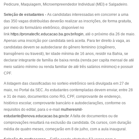
Pedicure, Maquiagem, Microempreendedor Individual (MEI) e Salgadeiro.
Seleção de estudantes -
As candidatas interessadas em concorrer a uma
das 350 vagas distribuídas deverão realizar as inscrições, de forma gratuita,
por meio do formulário eletrônico, disponível no
link
https://pronatecfic.educacao.ba.gov.br/login
, até o próximo dia 26 de maio.
Apenas uma inscrição por candidata será aceita. Para ter direito à vaga, as
candidatas devem se autodeclarar do gênero feminino (cisgênero,
transgênero ou travesti), ter idade mínima de 16 anos, residir na Bahia, se
declarar integrante de família de baixa renda (renda per capita mensal de até
meio salário mínimo ou renda familiar de até três salários mínimos) e possuir
CPF.
A listagem das classificadas no sorteio eletrônico será divulgada em 27 de
maio, no Portal da SEC. As estudantes contempladas devem enviar, entre 28
e 31 de maio, documentos como RG, CPF, comprovante de endereço,
histórico escolar, comprovante bancário e autodeclarações, conforme os
requisitos do edital, para o e-mail
mulheresmil-
estudante@enova.educacao.ba.gov.br
. A falta de documentos ou de
comprovações resultará na exclusão da candidata. Os cursos, com duração
média de quatro meses, começarão em 8 de julho, com a aula inaugural.