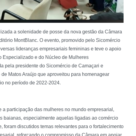
ealizada a solenidade de posse da nova gestão da Câmara
itório MontBlanc. O evento, promovido pelo Sicomércio
ersas lideranças empresariais femininas e teve o apoio
co Especializado e do Núcleo de Mulheres
 pela presidente do Sicomércio de Camaçari e
 de Matos Araújo que aproveitou para homenagear
cio no período de 2022-2024.
 a participação das mulheres no mundo empresarial,
s baianas, especialmente aquelas ligadas ao comércio
e, foram discutidos temas relevantes para o fortalecimento
esarial, reforçando o compromisso da Câmara em apoiar