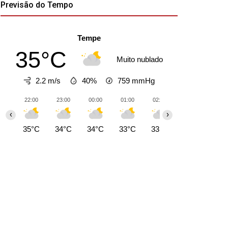
Previsão do Tempo
Tempe
35°C
Muito nublado
2.2 m/s
40%
759
mmHg
22:00
23:00
00:00
01:00
02:00
03:00
04:0
‹
›
35°C
34°C
34°C
33°C
33°C
32°C
32°