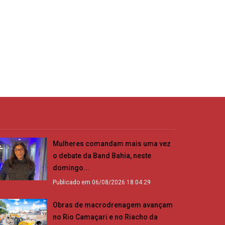
Mulheres comandam mais uma vez
o debate da Band Bahia, neste
domingo...
Publicado em 06/08/2026 18:04:29
Obras de macrodrenagem avançam
no Rio Camaçari e no Riacho da