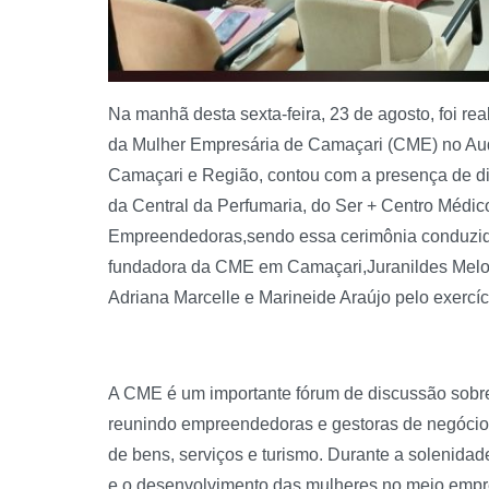
Na manhã desta sexta-feira, 23 de agosto, foi r
da Mulher Empresária de Camaçari (CME) no Aud
Camaçari e Região, contou com a presença de div
da Central da Perfumaria, do Ser + Centro Médi
Empreendedoras,sendo essa cerimônia conduzida
fundadora da CME em Camaçari,Juranildes Melo
Adriana Marcelle e Marineide Araújo pelo exercí
A CME é um importante fórum de discussão sobre
reunindo empreendedoras e gestoras de negócio
de bens, serviços e turismo. Durante a solenidad
e o desenvolvimento das mulheres no meio empr