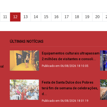
11
12
13
14
15
16
17
18
19
20
ÚLTIMAS NOTÍCIAS
Equipamentos culturais ultrapassam
2 milhões de visitantes e consoli...
eal
Publicado em 06/08/2026 18:10:05
Festa de Santa Dulce dos Pobres
terá fim de semana de celebrações,
d...
Publicado em 06/08/2026 18:01:19