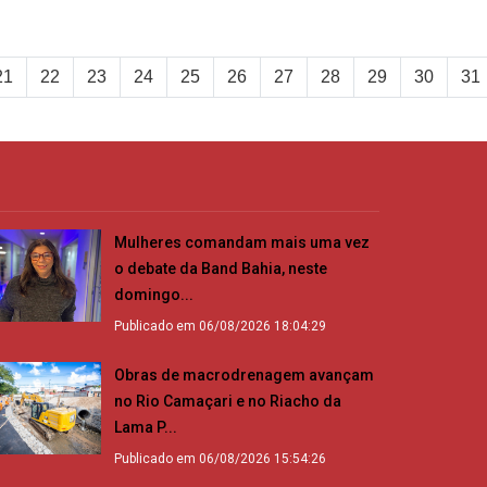
21
22
23
24
25
26
27
28
29
30
31
Mulheres comandam mais uma vez
o debate da Band Bahia, neste
domingo...
Publicado em 06/08/2026 18:04:29
Obras de macrodrenagem avançam
no Rio Camaçari e no Riacho da
Lama P...
Publicado em 06/08/2026 15:54:26