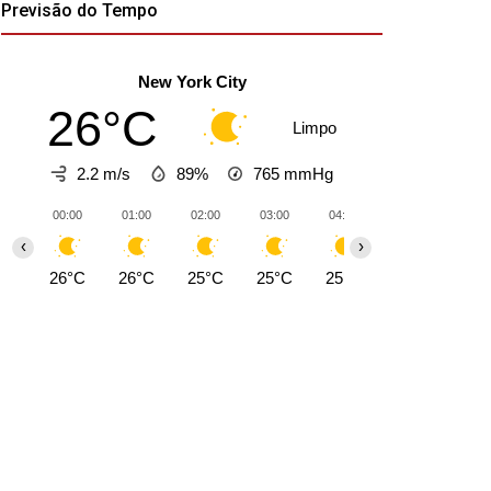
Previsão do Tempo
New York City
26°C
Limpo
2.2 m/s
89%
765
mmHg
00:00
01:00
02:00
03:00
04:00
05:00
06:0
‹
›
26°C
26°C
25°C
25°C
25°C
24°C
24°