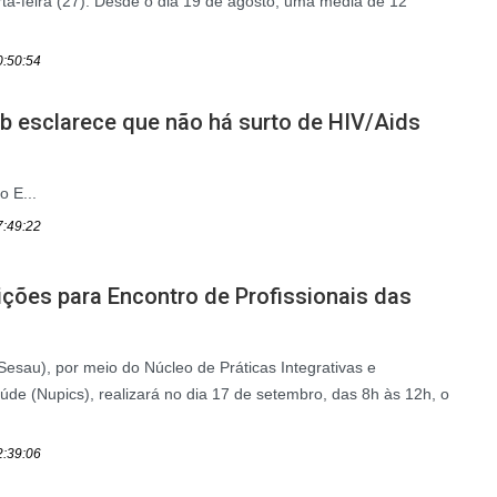
rta-feira (27). Desde o dia 19 de agosto, uma média de 12
0:50:54
b esclarece que não há surto de HIV/Aids
o E...
7:49:22
ições para Encontro de Profissionais das
Sesau), por meio do Núcleo de Práticas Integrativas e
e (Nupics), realizará no dia 17 de setembro, das 8h às 12h, o
2:39:06