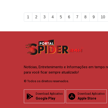
1
2
3
4
5
6
7
8
9
10
Notícias, Entretenimento e Informações em tempo r
para você ficar sempre atualizado!
© Todos os direitos reservados.
Download Aplicativo
Download Aplicativo
Google Play
Apple Store