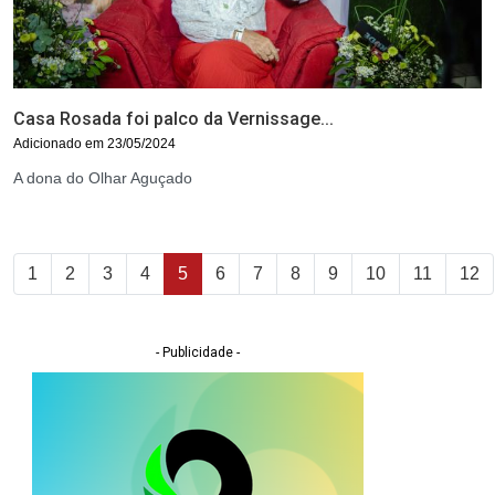
Casa Rosada foi palco da Vernissage...
Adicionado em 23/05/2024
A dona do Olhar Aguçado
1
2
3
4
5
6
7
8
9
10
11
12
- Publicidade -